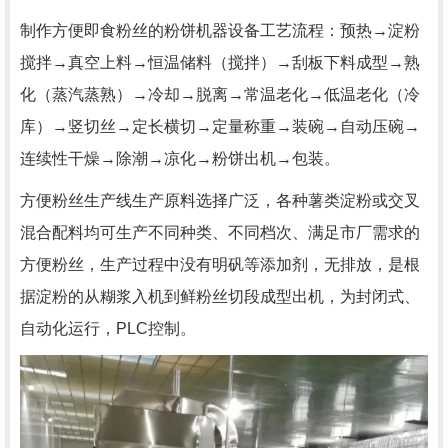
制作方便即食粉丝的粉饼机器设备工艺流程：预热→淀粉
搅拌→真空上料→恒温储料（搅拌）→刮板下料成型→熟
化（蒸汽蒸熟）→冷却→脱离→常温老化→低温老化（冷
库）→竖切丝→定长横切→定量称重→装碗→自动压碗→
连续性干燥→除潮→凉化→粉饼出机→包装。
方便粉丝生产线生产原料选择广泛，各种薯类淀粉或交叉
混合配料均可生产不同种类、不同档次、满足市厂需求的
方便粉丝，生产过程中没有明矾等添加剂，无排放，是根
据淀粉的从糊浆入机到鲜粉丝切段成型出机，为封闭式、
自动化运行，PLC控制。