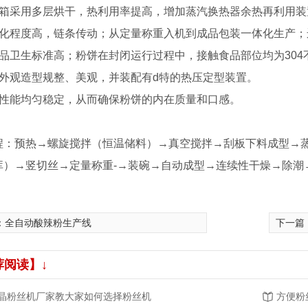
干箱采用多层烘干，热利用率提高，增加蒸汽换热器余热再利用装
动化程度高，链条传动；从定量称重入机到成品包装一体化生产；
成品卫生标准高；粉饼在封闭运行过程中，接触食品部位均为304
饼外观造型规整、美观，并装配有d特的热压定型装置。
燥性能均匀稳定，从而确保粉饼的内在质量和口感。
程：预热→螺旋搅拌（恒温储料）→真空搅拌→刮板下料成型→
库）→竖切丝→定量称重-→装碗→自动成型→连续性干燥→除潮
：
全自动酸辣粉生产线
下一篇
荐阅读】↓
晶粉丝机厂家教大家如何选择粉丝机