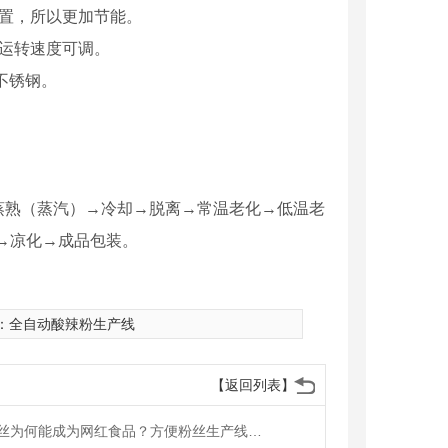
置，所以更加节能。
运转速度可调。
不锈钢。
蒸熟（蒸汽）→冷却→脱离→常温老化→低温老
→凉化→成品包装。
：
全自动酸辣粉生产线
【返回列表】
方便粉丝为何能成为网红食品？方便粉丝生产线工艺流程是什么？