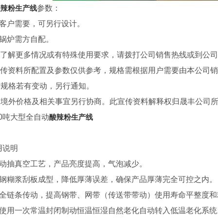
酸辣粉生产线
参数：
据客户需要，可另行设计。
汽锅炉需方自配。
有了解更多情况或有特殊使用要求，请拨打公司销售热线或到公
宣传资料所配置及参数仅供参考，规格需根据用户需要由本公司
术规格若有变动，另行通知。
备境外价格及相关事宜另行协商。此宣传资料解释权归晟丰公司
10吨大型全自动
酸辣粉生产线
用说明
自动抽真空工艺，产品亮度提高，气泡减少。
锈钢糊浆刮板成型，降低厚薄误差，确保产品厚薄完全可控之内。
带全链条传动，提高钢带、网带（传送带带动）使用寿命平整度和
化使用一次常温封闭制动恒温恒湿自然老化自动转入低温老化系统