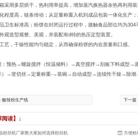
干箱采用多层烘干，热利用率提高，增加蒸汽换热器余热再利用装
动化程度高，链条传动；从定量称重入机到成品包装一体化生产；
成品卫生标准高；粉饼在封闭运行过程中，接触食品部位均为304
饼外观造型规整、美观，并装配有d特的热压定型装置。
燥工艺，干燥性能均匀稳定，从而确保粉饼的内在质量和口感。
程：预热→螺旋搅拌（恒温储料）→真空搅拌→刮板下料成型→
库）→竖切丝→定量称重-→装碗→自动成型→连续性干燥→除潮
：
酸辣粉生产线
下一篇
荐阅读】↓
晶粉丝机厂家教大家如何选择粉丝机