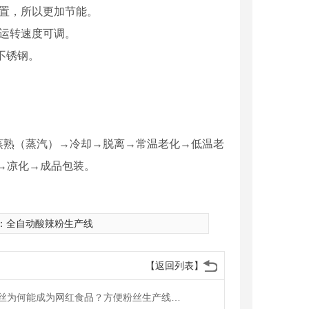
置，所以更加节能。
运转速度可调。
不锈钢。
蒸熟（蒸汽）→冷却→脱离→常温老化→低温老
→凉化→成品包装。
：
全自动酸辣粉生产线
【返回列表】
方便粉丝为何能成为网红食品？方便粉丝生产线工艺流程是什么？