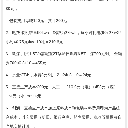
80元，
包装费用每吨120元，共计200元
2、电费:装机容量90kwh，锅炉为27kwh，每小时耗电(90+27)×24
小时×0.75元/kw÷10吨＝210.6元
3、耗煤:用汽1.5T/h需配置2T锅炉日燃煤6.5T，煤700元/吨，金额
为700×6.5÷10＝455元
4、水量:2T/h，水费5元/吨，2 ×24×5÷10＝24元
5、直接生产成本:200元（人工）+210.6元（电）+455元（煤）
+24元（水=889.6元
6、利润：直接生产成本加上原料成本和包装材料费用即为产品综
合成本，其它费用（折旧、银行利息、销售费用、税收等根据各自
当地实情计算）。