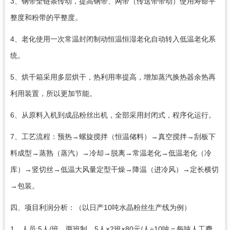
3、钢带全链条传动，提高钢带、网带（传送带带动）使用寿命平
整度和粉带的平整度。
4、老化使用一次常温封闭制动恒温恒湿老化自动转入低温老化系
统。
5、烘干箱采用多层烘干，热利用率提高，增加蒸汽换热器余热再
利用装置，所以更加节能。
6、从原料入机到成品粉丝出机，全部采用封闭式，程序化运行。
7、工艺流程：预热→螺旋搅拌（恒温储料）→真空搅拌→刮板下
料成型→蒸熟（蒸汽）→冷却→脱离→常温老化→低温老化（冷
库）→竖切丝→低温大风量定型干燥→降温（进冷风）→定长横切
→包装。
四、项目利润分析：（以日产10吨水晶粉丝生产线为例）
1、人员:5人/班，两班制，5人×2班×80元/人÷10吨＝每吨人工费